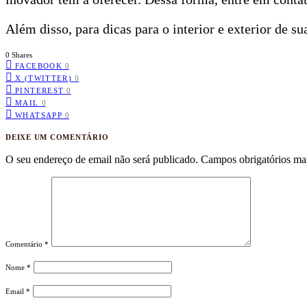
Além disso, para dicas para o interior e exterior de su
0 Shares
FACEBOOK
0
X (TWITTER)
0
PINTEREST
0
MAIL
0
WHATSAPP
0
DEIXE UM COMENTÁRIO
O seu endereço de email não será publicado.
Campos obrigatórios m
Comentário
*
Nome
*
Email
*