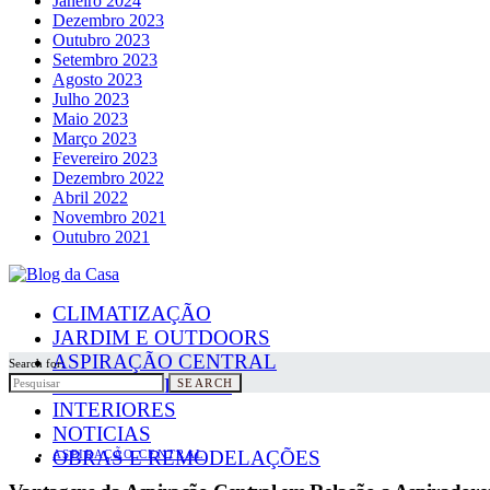
Janeiro 2024
Dezembro 2023
Outubro 2023
Setembro 2023
Agosto 2023
Julho 2023
Maio 2023
Março 2023
Fevereiro 2023
Dezembro 2022
Abril 2022
Novembro 2021
Outubro 2021
CLIMATIZAÇÃO
JARDIM E OUTDOORS
ASPIRAÇÃO CENTRAL
Search for:
PAINÉIS SOLARES
SEARCH
INTERIORES
NOTICIAS
OBRAS E REMODELAÇÕES
ASPIRAÇÃO CENTRAL