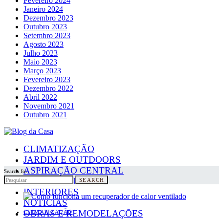
Fevereiro 2024
Janeiro 2024
Dezembro 2023
Outubro 2023
Setembro 2023
Agosto 2023
Julho 2023
Maio 2023
Março 2023
Fevereiro 2023
Dezembro 2022
Abril 2022
Novembro 2021
Outubro 2021
CLIMATIZAÇÃO
JARDIM E OUTDOORS
ASPIRAÇÃO CENTRAL
Search for:
PAINÉIS SOLARES
SEARCH
INTERIORES
NOTICIAS
OBRAS E REMODELAÇÕES
CLIMATIZAÇÃO