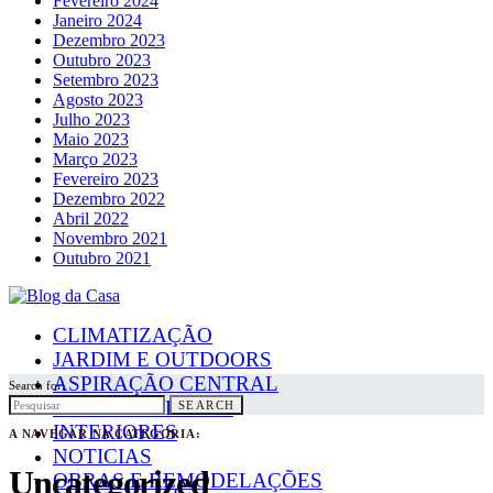
Fevereiro 2024
Janeiro 2024
Dezembro 2023
Outubro 2023
Setembro 2023
Agosto 2023
Julho 2023
Maio 2023
Março 2023
Fevereiro 2023
Dezembro 2022
Abril 2022
Novembro 2021
Outubro 2021
CLIMATIZAÇÃO
JARDIM E OUTDOORS
ASPIRAÇÃO CENTRAL
Search for:
PAINÉIS SOLARES
SEARCH
INTERIORES
A NAVEGAR NA CATEGORIA:
NOTICIAS
Uncategorized
OBRAS E REMODELAÇÕES