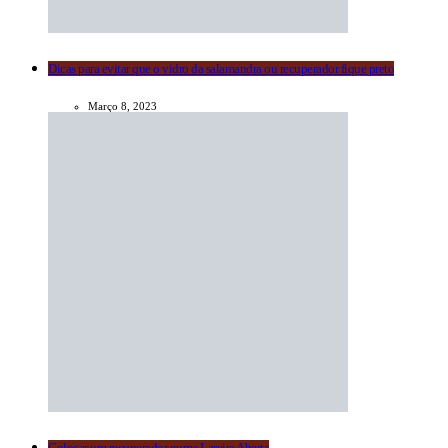
Dicas para evitar que o vidro da salamandra ou recuperador fique preto
Março 8, 2023
Colocar um recuperador numa Lareira Aberta