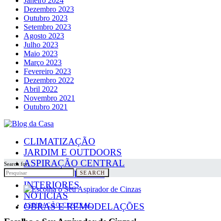
Janeiro 2024
Dezembro 2023
Outubro 2023
Setembro 2023
Agosto 2023
Julho 2023
Maio 2023
Março 2023
Fevereiro 2023
Dezembro 2022
Abril 2022
Novembro 2021
Outubro 2021
CLIMATIZAÇÃO
JARDIM E OUTDOORS
ASPIRAÇÃO CENTRAL
Search for:
PAINÉIS SOLARES
SEARCH
INTERIORES
NOTICIAS
OBRAS E REMODELAÇÕES
ASPIRAÇÃO CENTRAL