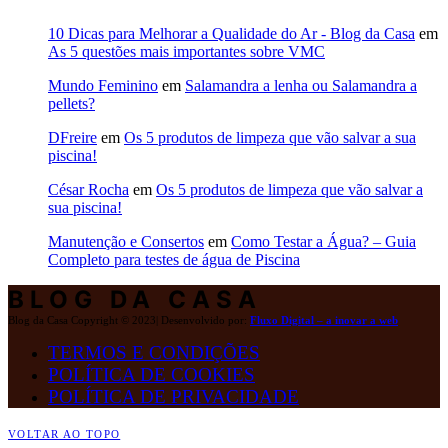
10 Dicas para Melhorar a Qualidade do Ar - Blog da Casa
em
As 5 questões mais importantes sobre VMC
Mundo Feminino
em
Salamandra a lenha ou Salamandra a
pellets?
DFreire
em
Os 5 produtos de limpeza que vão salvar a sua
piscina!
César Rocha
em
Os 5 produtos de limpeza que vão salvar a
sua piscina!
Manutenção e Consertos
em
Como Testar a Água? – Guia
Completo para testes de água de Piscina
BLOG DA CASA
Blog da Casa Copyright © 2023| Desenvolvido por:
Fluxo Digital – a inovar a web
TERMOS E CONDIÇÕES
POLÍTICA DE COOKIES
POLÍTICA DE PRIVACIDADE
VOLTAR AO TOPO