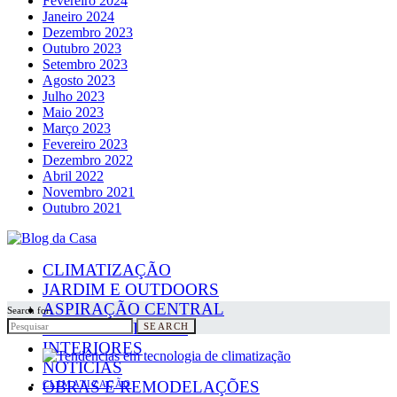
Fevereiro 2024
Janeiro 2024
Dezembro 2023
Outubro 2023
Setembro 2023
Agosto 2023
Julho 2023
Maio 2023
Março 2023
Fevereiro 2023
Dezembro 2022
Abril 2022
Novembro 2021
Outubro 2021
CLIMATIZAÇÃO
JARDIM E OUTDOORS
ASPIRAÇÃO CENTRAL
Search for:
PAINÉIS SOLARES
SEARCH
INTERIORES
NOTICIAS
OBRAS E REMODELAÇÕES
CLIMATIZAÇÃO