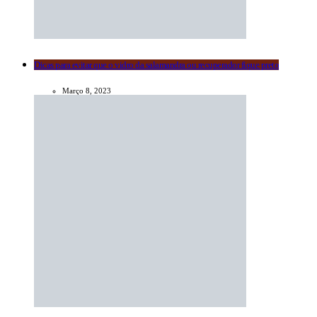
Dicas para evitar que o vidro da salamandra ou recuperador fique preto
Março 8, 2023