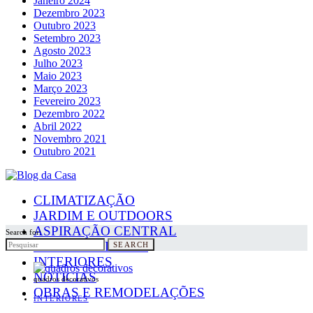
Janeiro 2024
Dezembro 2023
Outubro 2023
Setembro 2023
Agosto 2023
Julho 2023
Maio 2023
Março 2023
Fevereiro 2023
Dezembro 2022
Abril 2022
Novembro 2021
Outubro 2021
CLIMATIZAÇÃO
JARDIM E OUTDOORS
ASPIRAÇÃO CENTRAL
Search for:
PAINÉIS SOLARES
SEARCH
INTERIORES
NOTICIAS
quadros decorativos
OBRAS E REMODELAÇÕES
INTERIORES