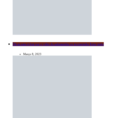
Dicas para evitar que o vidro da salamandra ou recuperador fique preto
Março 8, 2023