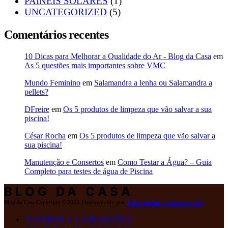
PAINÉIS SOLARES
(1)
UNCATEGORIZED
(5)
Comentários recentes
10 Dicas para Melhorar a Qualidade do Ar - Blog da Casa
em
As 5 questões mais importantes sobre VMC
Mundo Feminino
em
Salamandra a lenha ou Salamandra a
pellets?
DFreire
em
Os 5 produtos de limpeza que vão salvar a sua
piscina!
César Rocha
em
Os 5 produtos de limpeza que vão salvar a
sua piscina!
Manutenção e Consertos
em
Como Testar a Água? – Guia
Completo para testes de água de Piscina
BLOG DA CASA
Blog da Casa Copyright © 2023| Desenvolvido por:
Fluxo Digital – a inovar a web
TERMOS E CONDIÇÕES