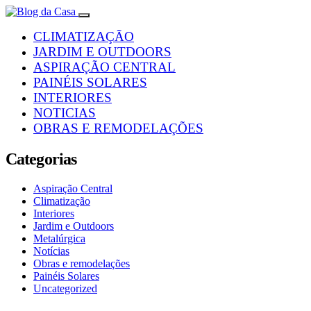
CLIMATIZAÇÃO
JARDIM E OUTDOORS
ASPIRAÇÃO CENTRAL
PAINÉIS SOLARES
INTERIORES
NOTICIAS
OBRAS E REMODELAÇÕES
Categorias
Aspiração Central
Climatização
Interiores
Jardim e Outdoors
Metalúrgica
Notícias
Obras e remodelações
Painéis Solares
Uncategorized