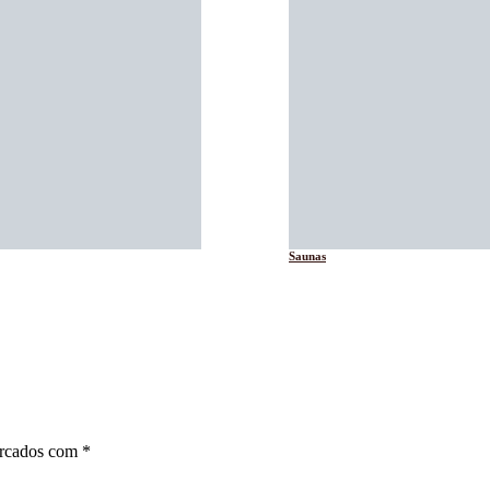
Saunas
arcados com
*