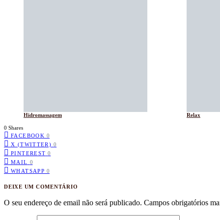
Hidromassagem
Relax
0 Shares
FACEBOOK
0
X (TWITTER)
0
PINTEREST
0
MAIL
0
WHATSAPP
0
DEIXE UM COMENTÁRIO
O seu endereço de email não será publicado.
Campos obrigatórios m