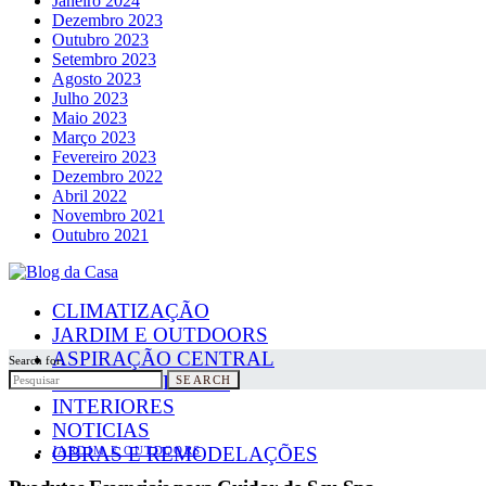
Janeiro 2024
Dezembro 2023
Outubro 2023
Setembro 2023
Agosto 2023
Julho 2023
Maio 2023
Março 2023
Fevereiro 2023
Dezembro 2022
Abril 2022
Novembro 2021
Outubro 2021
CLIMATIZAÇÃO
JARDIM E OUTDOORS
ASPIRAÇÃO CENTRAL
Search for:
PAINÉIS SOLARES
SEARCH
INTERIORES
NOTICIAS
OBRAS E REMODELAÇÕES
JARDIM E OUTDOORS