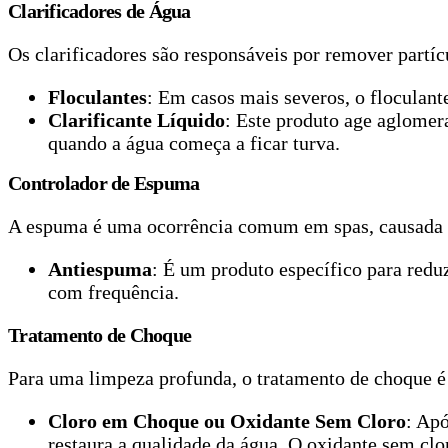
Clarificadores de Água
Os clarificadores são responsáveis por remover partí
Floculantes
: Em casos mais severos, o floculant
Clarificante Líquido
: Este produto age aglomera
quando a água começa a ficar turva.
Controlador de Espuma
A espuma é uma ocorrência comum em spas, causada p
Antiespuma
: É um produto específico para redu
com frequência.
Tratamento de Choque
Para uma limpeza profunda, o tratamento de choque é 
Cloro em Choque ou Oxidante Sem Cloro
: Apó
restaura a qualidade da água. O oxidante sem clo