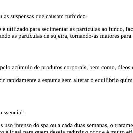
culas suspensas que causam turbidez:
e é utilizado para sedimentar as partículas ao fundo, f
ndo as partículas de sujeira, tornando-as maiores para q
elo acúmulo de produtos corporais, bem como, óleos e
zir rapidamente a espuma sem alterar o equilíbrio quím
essencial:
s uso intenso do spa ou a cada duas semanas, o tratame
ro é ideal para quem deseja reduzir o odor e é muito ef