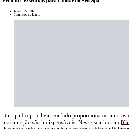
Produtos Essenciais para Cuidar do Seu Spa
Janeiro 27, 2025
3 minutos de leitura
Um spa limpo e bem cuidado proporciona momentos de 
manutenção são indispensáveis. Nesse sentido, no
Kio
descobre tudo o que precisa para um cuidado eficiente 