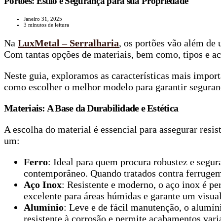
Portões: Estilo e Segurança para sua Propriedade
Janeiro 31, 2025
3 minutos de leitura
Na
LuxMetal – Serralharia
, os portões vão além de 
Com tantas opções de materiais, bem como, tipos e ac
Neste guia, exploramos as características mais import
como escolher o melhor modelo para garantir seguranç
Materiais: A Base da Durabilidade e Estética
A escolha do material é essencial para assegurar resis
um:
Ferro
: Ideal para quem procura robustez e segura
contemporâneo. Quando tratados contra ferrugem
Aço Inox
: Resistente e moderno, o aço inox é p
excelente para áreas húmidas e garante um visual
Alumínio
: Leve e de fácil manutenção, o alumín
resistente à corrosão e permite acabamentos vari