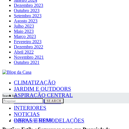
Janeiro 2024
Dezembro 2023
Outubro 2023
Setembro 2023
Agosto 2023
Julho 2023
Maio 2023
Março 2023
Fevereiro 2023
Dezembro 2022
Abril 2022
Novembro 2021
Outubro 2021
CLIMATIZAÇÃO
JARDIM E OUTDOORS
ASPIRAÇÃO CENTRAL
Search for:
PAINÉIS SOLARES
SEARCH
INTERIORES
NOTICIAS
OBRAS E REMODELAÇÕES
JARDIM E OUTDOORS