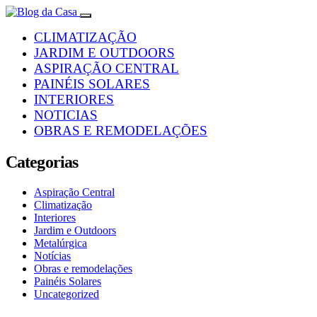
CLIMATIZAÇÃO
JARDIM E OUTDOORS
ASPIRAÇÃO CENTRAL
PAINÉIS SOLARES
INTERIORES
NOTICIAS
OBRAS E REMODELAÇÕES
Categorias
Aspiração Central
Climatização
Interiores
Jardim e Outdoors
Metalúrgica
Notícias
Obras e remodelações
Painéis Solares
Uncategorized