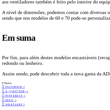
aos ventiladores também é feito pelo interior do equi
A nível de dimensões, podemos contar com diversas o
sendo que nos modelos de 60 e 70 pode-se personaliza
Em suma
Por fim, para além destes modelos encastráveis (rec
redondo ou lenheiro.
Assim sendo, pode descobrir toda a nova gama da ADF 
0 Shares
FACEBOOK
0
X (TWITTER)
0
PINTEREST
0
MAIL
0
WHATSAPP
0