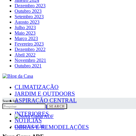
Janeiro 2024
Dezembro 2023
Outubro 2023
Setembro 2023
Agosto 2023
Julho 2023
Maio 2023
Março 2023
Fevereiro 2023
Dezembro 2022
Abril 2022
Novembro 2021
Outubro 2021
CLIMATIZAÇÃO
JARDIM E OUTDOORS
ASPIRAÇÃO CENTRAL
Search for:
PAINÉIS SOLARES
SEARCH
INTERIORES
NOTICIAS
OBRAS E REMODELAÇÕES
CLIMATIZAÇÃO