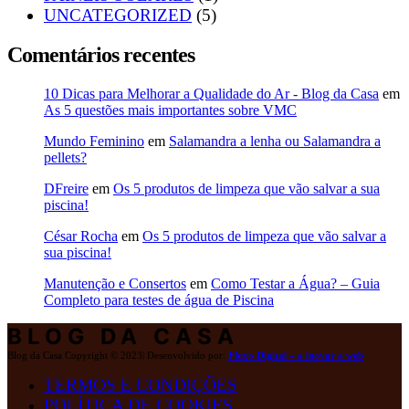
UNCATEGORIZED
(5)
Comentários recentes
10 Dicas para Melhorar a Qualidade do Ar - Blog da Casa
em
As 5 questões mais importantes sobre VMC
Mundo Feminino
em
Salamandra a lenha ou Salamandra a
pellets?
DFreire
em
Os 5 produtos de limpeza que vão salvar a sua
piscina!
César Rocha
em
Os 5 produtos de limpeza que vão salvar a
sua piscina!
Manutenção e Consertos
em
Como Testar a Água? – Guia
Completo para testes de água de Piscina
BLOG DA CASA
Blog da Casa Copyright © 2023| Desenvolvido por:
Fluxo Digital – a inovar a web
TERMOS E CONDIÇÕES
POLÍTICA DE COOKIES