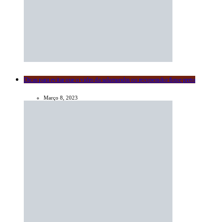
Dicas para evitar que o vidro da salamandra ou recuperador fique preto
Março 8, 2023