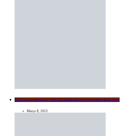
Dicas para evitar que o vidro da salamandra ou recuperador fique preto
Março 8, 2023