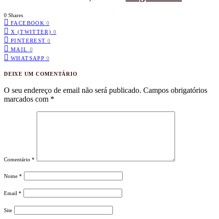
0 Shares
FACEBOOK
0
X (TWITTER)
0
PINTEREST
0
MAIL
0
WHATSAPP
0
DEIXE UM COMENTÁRIO
O seu endereço de email não será publicado.
Campos obrigatórios
marcados com
*
Comentário
*
Nome
*
Email
*
Site