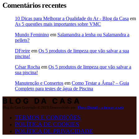
Comentários recentes
10 Dicas para Melhorar a Qualidade do Ar - Blog da Casa
em
As 5 questões mais importantes sobre VMC
Mundo Feminino
em
Salamandra a lenha ou Salamandra a
pellets?
DFreire
em
Os 5 produtos de limpeza que vão salvar a sua
piscina!
César Rocha
em
Os 5 produtos de limpeza que vão salvar a
sua piscina!
Manutenção e Consertos
em
Como Testar a Água? – Guia
Completo para testes de água de Piscina
BLOG DA CASA
Blog da Casa Copyright © 2023| Desenvolvido por:
Fluxo Digital – a inovar a web
TERMOS E CONDIÇÕES
POLÍTICA DE COOKIES
POLÍTICA DE PRIVACIDADE