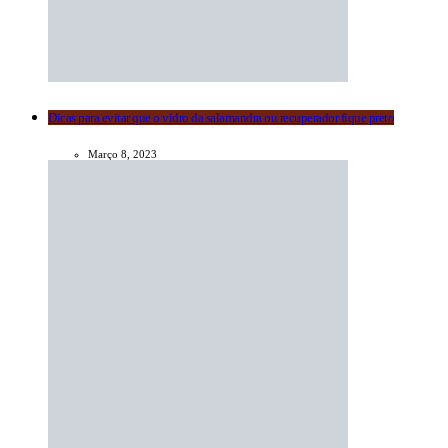
Dicas para evitar que o vidro da salamandra ou recuperador fique preto
Março 8, 2023