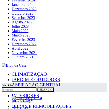
Fevereiro 2024
Janeiro 2024
Dezembro 2023
Outubro 2023
Setembro 2023
Agosto 2023
Julho 2023
Maio 2023
Março 2023
Fevereiro 2023
Dezembro 2022
Abril 2022
Novembro 2021
Outubro 2021
CLIMATIZAÇÃO
JARDIM E OUTDOORS
ASPIRAÇÃO CENTRAL
Search for:
PAINÉIS SOLARES
SEARCH
INTERIORES
NOTICIAS
quarto de criança
OBRAS E REMODELAÇÕES
INTERIORES