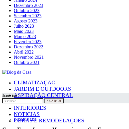
Janeiro 2024
Dezembro 2023
Outubro 2023
Setembro 2023
Agosto 2023
Julho 2023
Maio 2023
Março 2023
Fevereiro 2023
Dezembro 2022
Abril 2022
Novembro 2021
Outubro 2021
CLIMATIZAÇÃO
JARDIM E OUTDOORS
ASPIRAÇÃO CENTRAL
Search for:
PAINÉIS SOLARES
SEARCH
INTERIORES
NOTICIAS
OBRAS E REMODELAÇÕES
INTERIORES