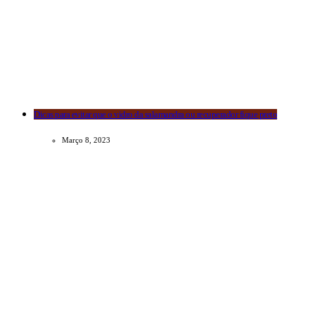
Dicas para evitar que o vidro da salamandra ou recuperador fique preto
Março 8, 2023