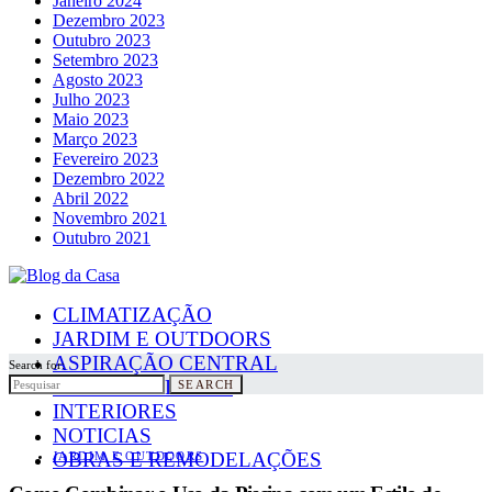
Janeiro 2024
Dezembro 2023
Outubro 2023
Setembro 2023
Agosto 2023
Julho 2023
Maio 2023
Março 2023
Fevereiro 2023
Dezembro 2022
Abril 2022
Novembro 2021
Outubro 2021
CLIMATIZAÇÃO
JARDIM E OUTDOORS
ASPIRAÇÃO CENTRAL
Search for:
PAINÉIS SOLARES
SEARCH
INTERIORES
NOTICIAS
OBRAS E REMODELAÇÕES
JARDIM E OUTDOORS