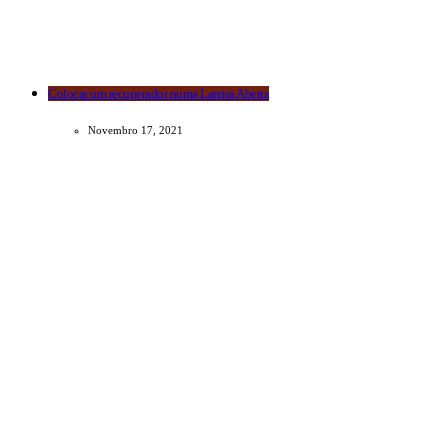
Colocar um recuperador numa Lareira Aberta
Novembro 17, 2021