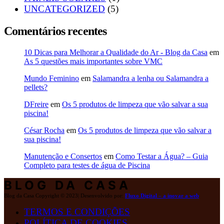
UNCATEGORIZED
(5)
Comentários recentes
10 Dicas para Melhorar a Qualidade do Ar - Blog da Casa
em
As 5 questões mais importantes sobre VMC
Mundo Feminino
em
Salamandra a lenha ou Salamandra a
pellets?
DFreire
em
Os 5 produtos de limpeza que vão salvar a sua
piscina!
César Rocha
em
Os 5 produtos de limpeza que vão salvar a
sua piscina!
Manutenção e Consertos
em
Como Testar a Água? – Guia
Completo para testes de água de Piscina
BLOG DA CASA
Blog da Casa Copyright © 2023| Desenvolvido por:
Fluxo Digital – a inovar a web
TERMOS E CONDIÇÕES
POLÍTICA DE COOKIES