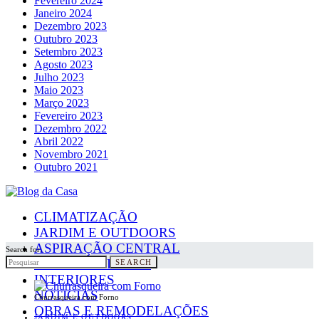
Fevereiro 2024
Janeiro 2024
Dezembro 2023
Outubro 2023
Setembro 2023
Agosto 2023
Julho 2023
Maio 2023
Março 2023
Fevereiro 2023
Dezembro 2022
Abril 2022
Novembro 2021
Outubro 2021
CLIMATIZAÇÃO
JARDIM E OUTDOORS
ASPIRAÇÃO CENTRAL
Search for:
PAINÉIS SOLARES
SEARCH
INTERIORES
NOTICIAS
Churrasqueira com Forno
OBRAS E REMODELAÇÕES
JARDIM E OUTDOORS