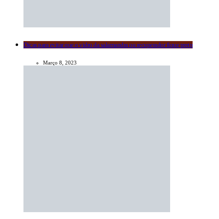
Dicas para evitar que o vidro da salamandra ou recuperador fique preto
Março 8, 2023