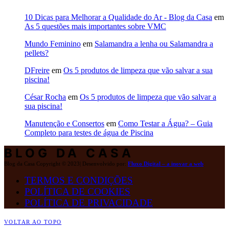
10 Dicas para Melhorar a Qualidade do Ar - Blog da Casa
em
As 5 questões mais importantes sobre VMC
Mundo Feminino
em
Salamandra a lenha ou Salamandra a
pellets?
DFreire
em
Os 5 produtos de limpeza que vão salvar a sua
piscina!
César Rocha
em
Os 5 produtos de limpeza que vão salvar a
sua piscina!
Manutenção e Consertos
em
Como Testar a Água? – Guia
Completo para testes de água de Piscina
BLOG DA CASA
Blog da Casa Copyright © 2023| Desenvolvido por:
Fluxo Digital – a inovar a web
TERMOS E CONDIÇÕES
POLÍTICA DE COOKIES
POLÍTICA DE PRIVACIDADE
VOLTAR AO TOPO