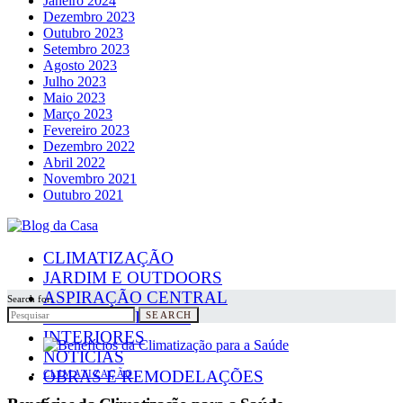
Janeiro 2024
Dezembro 2023
Outubro 2023
Setembro 2023
Agosto 2023
Julho 2023
Maio 2023
Março 2023
Fevereiro 2023
Dezembro 2022
Abril 2022
Novembro 2021
Outubro 2021
CLIMATIZAÇÃO
JARDIM E OUTDOORS
ASPIRAÇÃO CENTRAL
Search for:
PAINÉIS SOLARES
SEARCH
INTERIORES
NOTICIAS
OBRAS E REMODELAÇÕES
CLIMATIZAÇÃO